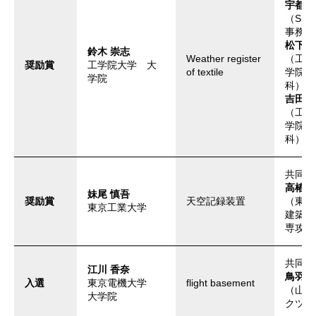
宇都
（SK
事務所
松下 
鈴木 崇志
Weather register
（工学
奨励賞
工学院大学 大
of textile
学院工
学院
科）
吉田
（工学
学院工
科）
共同制
高椿 
妹尾 慎吾
奨励賞
天空記録装置
​（東
東京工業大学
建築学
専攻）
共同制
江川 香奈
鳥羽 
入選
東京電機大学
flight basement
​（山
大学院
クツ）