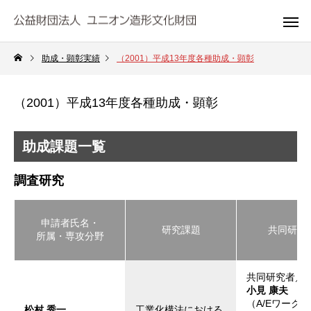
助成・顕彰実績
（2001）平成13年度各種助成・顕彰
（2001）平成13年度各種助成・顕彰
助成課題一覧
調査研究
申請者氏名・
研究課題
共同研究
所属・専攻分野
共同研究者／
小見 康夫
（A/Eワーク
松村 秀一
工業化構法における