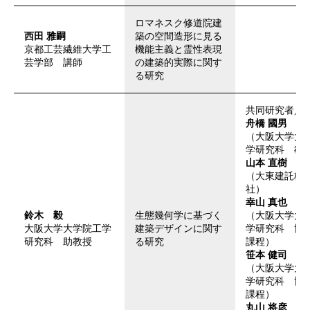
ロマネスク修道院建
西田 雅嗣
築の空間造形に見る
京都工芸繊維大学工
機能主義と霊性表現
芸学部 講師
の建築的実際に関す
る研究
共同研究者／
舟橋 國男
（大阪大学大
学研究科 教
山本 直樹
（大東建託株
社）
幸山 真也
鈴木 毅
生態幾何学に基づく
（大阪大学大
大阪大学大学院工学
建築デザインに関す
学研究科 博
研究科 助教授
る研究
課程）
笹本 健司
（大阪大学大
学研究科 博
課程）
丸山 将彦