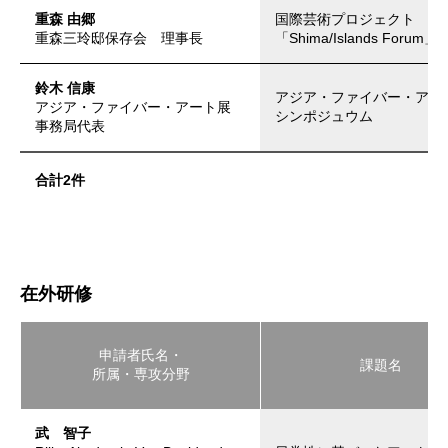
重森 由郷
国際芸術プロジェクト
重森三玲邸保存会 理事長
「Shima/Islands Forum」
鈴木 信康
アジア・ファイバー・アー
アジア・ファイバー・アート展
シンポジュウム
事務局代表
合計2件
在外研修
申請者氏名・
課題名
所属・専攻分野
武 智子