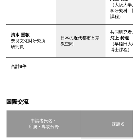
（大阪大学大
学研究科 博
課程）
共同研究者／
清水 重敦
日本の近代都市と宗
河上 眞理
奈良文化財研究所
教空間
（早稲田大学
研究員
博士課程）
合計6件
国際交流
申請者氏名・
課題名
所属・専攻分野