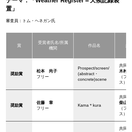
テーマ：「Weather Register＝天候記録装
置」
審査員：トム・ヘネガン氏
受賞者氏名/所属
賞
作品名
共
機関
共同制
Prospect/screen/
松本 尚子
木村 
奨励賞
(abstract・
フリー
​（フ
concrete)scene
ス）
共同制
佐藤 章
柴山 
奨励賞
Kama＊kura
フリー
​（フ
ス）
共同制