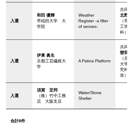
共同制
和田 優輝
Weather
北野 
入選
早稲田大学 大
Register -a filter
​（早
学院
of senses-
工学部
科）
共同制
曽我 
伊東 眞生
​（京
入選
京都工芸繊維大
A Patina Platform
大学工
学
究科造
攻）
須賀 定邦
Water/Stone
入選
（株）竹中工務
Shelter
店 大阪支店
合計8件