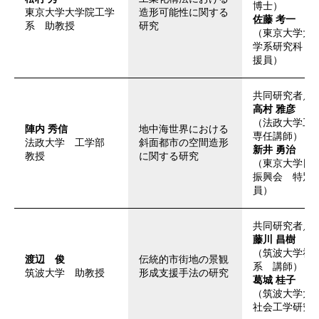
博士）
東京大学大学院工学
造形可能性に関する
佐藤 考一
系 助教授
研究
（東京大学大
学系研究科 
援員）
共同研究者／
高村 雅彦
（法政大学
陣内 秀信
地中海世界における
専任講師）
法政大学 工学部
斜面都市の空間造形
新井 勇治
教授
に関する研究
（東京大学日
振興会 特別
員）
共同研究者／
藤川 昌樹
（筑波大学社
渡辺 俊
伝統的市街地の景観
系 講師）
筑波大学 助教授
形成支援手法の研究
葛城 桂子
（筑波大学
社会工学研究