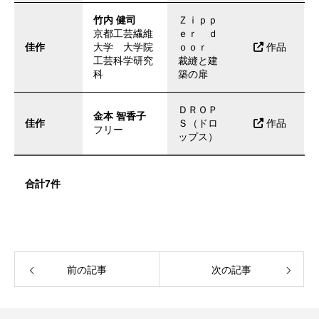
竹内 健司
Ｚｉｐｐ
京都工芸繊維
ｅｒ ｄ
佳作
大学 大学院
ｏｏｒ
作品
工芸科学研究
裁縫と建
科
築の扉
ＤＲＯＰ
金本 智香子
佳作
Ｓ（ドロ
作品
フリー
ップス）
合計7件
前の記事
次の記事