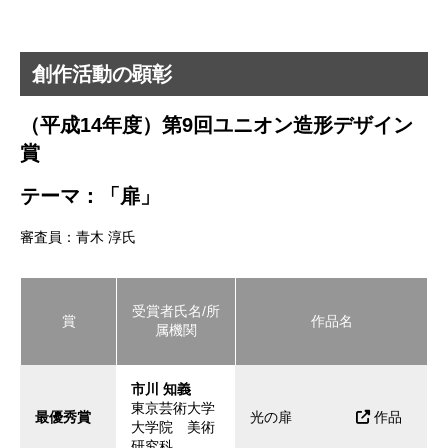
創作活動の顕彰
（平成14年度）第9回ユニオン造形デザイン
賞
テーマ：「扉」
審査員：青木 淳氏
受賞者氏名/所
賞
作品名
属機関
市川 知義
東京芸術大学
最優秀賞
光の扉
作品
大学院 美術
研究科