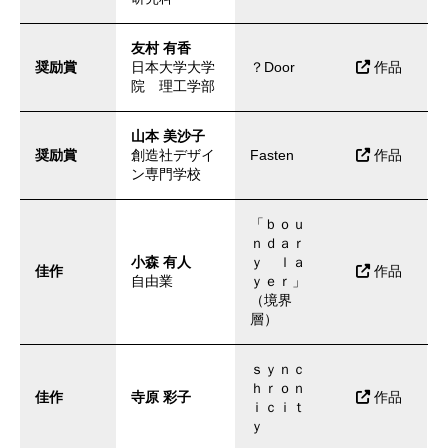
友村 有香
奨励賞
日本大学大学
？Door
作品
院 理工学部
山本 美沙子
奨励賞
創造社デザイ
Fasten
作品
ン専門学校
「ｂｏｕ
ｎｄａｒ
小森 有人
ｙ ｌａ
佳作
作品
自由業
ｙｅｒ」
（境界
層）
ｓｙｎｃ
ｈｒｏｎ
佳作
寺原 彩子
作品
ｉｃｉｔ
ｙ