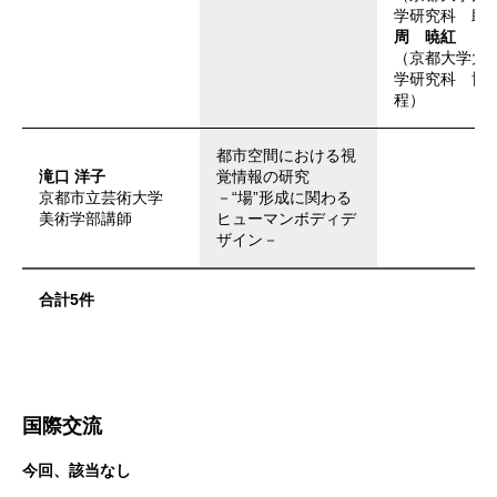
学研究科 助
周 暁紅
（京都大学大
学研究科 博
程）
都市空間における視
滝口 洋子
覚情報の研究
京都市立芸術大学
－“場”形成に関わる
美術学部講師
ヒューマンボディデ
ザイン－
合計5件
国際交流
今回、該当なし