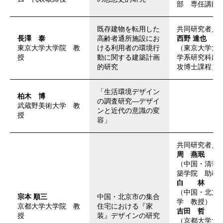
部 専任講師
既存建物を転用した
共同研究者／
長澤 泰
高齢者通所施設にお
西野 達也
東京大学大学院 教
ける利用者の環境行
（東京大学大
授
動に関する建築計画
学系研究科建
的研究
攻博士課程）
「生活環境デザイン
柏木 博
の調査研究―デザイ
武蔵野美術大学 教
ンと近代の意識の変
授
容」
共同研究者／
周 燕珉
（中国・清華
築学院 助教
白 林
（中国・北方
宗本 順三
中国・北京市の集合
学 教授）
京都大学大学院 教
住宅における『家
吉田 哲
授
装』デザインの研究
（京都大学大