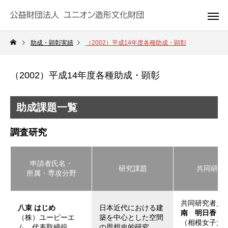
助成・顕彰実績
（2002）平成14年度各種助成・顕彰
（2002）平成14年度各種助成・顕彰
助成課題一覧
調査研究
申請者氏名・
研究課題
共同研究
所属・専攻分野
共同研究者／
八束 はじめ
日本近代における建
南 明日香
（株）ユーピーエ
築を中心とした空間
（相模女子大
ム 代表取締役
の思想史的研究